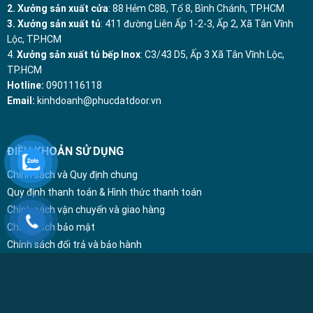
2. Xưởng sản xuất cửa
: 88 Hẻm C8B, Tổ 8, Bình Chánh, TP.HCM
3. Xưởng sản xuất tủ
: 411 đường Liên Ấp 1-2-3, Ấp 2, Xã Tân Vĩnh
Lộc, TP.HCM
4.
Xưởng sản xuất tủ bếp Inox
: C3/43 D5, Ấp 3 Xã Tân Vĩnh Lộc,
TP.HCM
Hotline:
0901116118
Email:
kinhdoanh@phucdatdoor.vn
ĐIỀU KHOẢN SỬ DỤNG
Chính sách và Quy định chung
Quy định thanh toán & Hình thức thanh toán
Chính sách vận chuyển và giao hàng
Chính sách bảo mật
Chính sách đổi trả và bảo hành
Hướng dẫn mua hàng Online
Sơ đồ