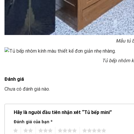
Mẫu tủ b
Tủ bếp nhôm kí
Đánh giá
Chưa có đánh giá nào.
Hãy là người đầu tiên nhận xét “Tủ bếp mini”
Đánh giá của bạn
*
1
2
3
4
5