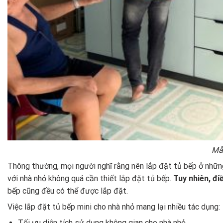
Mẫu
Thông thường, mọi người nghĩ rằng nên lắp đặt tủ bếp ở những 
với nhà nhỏ không quá cần thiết lắp đặt tủ bếp.
Tuy nhiên, đ
bếp cũng đều có thể được lắp đặt.
Việc lắp đặt tủ bếp mini cho nhà nhỏ mang lại nhiều tác dụng:
Tối ưu diện tích sử dụng không gian cho nhà nhỏ.