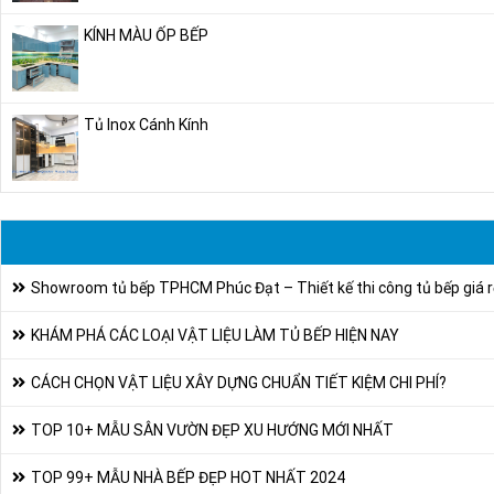
KÍNH MÀU ỐP BẾP
Tủ Inox Cánh Kính
Showroom tủ bếp TPHCM Phúc Đạt – Thiết kế thi công tủ bếp giá r
KHÁM PHÁ CÁC LOẠI VẬT LIỆU LÀM TỦ BẾP HIỆN NAY
CÁCH CHỌN VẬT LIỆU XÂY DỰNG CHUẨN TIẾT KIỆM CHI PHÍ?
TOP 10+ MẪU SÂN VƯỜN ĐẸP XU HƯỚNG MỚI NHẤT
TOP 99+ MẪU NHÀ BẾP ĐẸP HOT NHẤT 2024