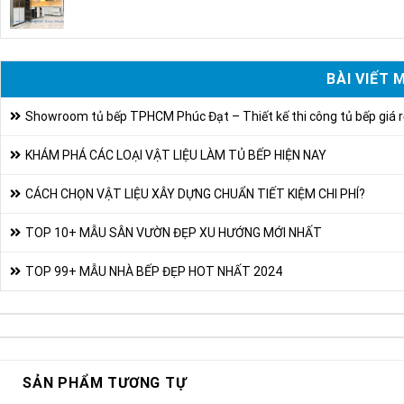
BÀI VIẾT 
Showroom tủ bếp TPHCM Phúc Đạt – Thiết kế thi công tủ bếp giá r
KHÁM PHÁ CÁC LOẠI VẬT LIỆU LÀM TỦ BẾP HIỆN NAY
CÁCH CHỌN VẬT LIỆU XÂY DỰNG CHUẨN TIẾT KIỆM CHI PHÍ?
TOP 10+ MẪU SÂN VƯỜN ĐẸP XU HƯỚNG MỚI NHẤT
TOP 99+ MẪU NHÀ BẾP ĐẸP HOT NHẤT 2024
SẢN PHẨM TƯƠNG TỰ