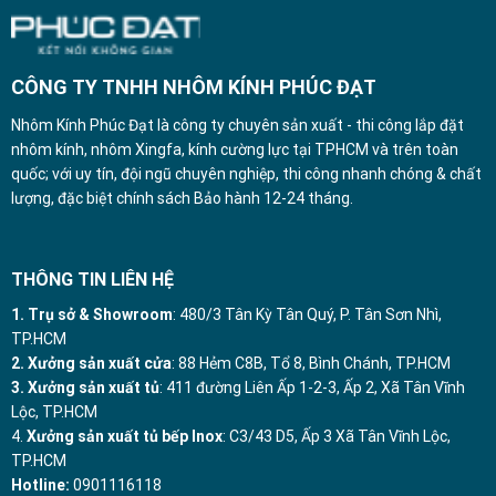
CÔNG TY TNHH NHÔM KÍNH PHÚC ĐẠT
Nhôm Kính Phúc Đạt là công ty chuyên sản xuất - thi công lắp đặt
nhôm kính, nhôm Xingfa, kính cường lực tại TPHCM và trên toàn
quốc; với uy tín, đội ngũ chuyên nghiệp, thi công nhanh chóng & chất
lượng, đặc biệt chính sách Bảo hành 12-24 tháng.
THÔNG TIN LIÊN HỆ
1. Trụ sở & Showroom
: 480/3 Tân Kỳ Tân Quý, P. Tân Sơn Nhì,
TP.HCM
2. Xưởng sản xuất cửa
: 88 Hẻm C8B, Tổ 8, Bình Chánh, TP.HCM
3. Xưởng sản xuất tủ
: 411 đường Liên Ấp 1-2-3, Ấp 2, Xã Tân Vĩnh
Lộc, TP.HCM
4.
Xưởng sản xuất tủ bếp Inox
: C3/43 D5, Ấp 3 Xã Tân Vĩnh Lộc,
TP.HCM
Hotline:
0901116118