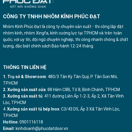
CÔNG TY TNHH NHÔM KÍNH PHÚC ĐẠT
Nhôm Kính Phúc Đạt là công ty chuyên sản xuất - thi công lắp đặt
nhôm kính, nhôm Xingfa, kính cường lực tại TPHCM và trên toàn
quốc; với uy tín, đội ngũ chuyên nghiệp, thi công nhanh chóng & chất
lượng, đặc biệt chính sách Bảo hành 12-24 tháng.
THÔNG TIN LIÊN HỆ
1. Trụ sở & Showroom
: 480/3 Tân Kỳ Tân Quý, P. Tân Sơn Nhì,
TP.HCM
2. Xưởng sản xuất cửa
: 88 Hẻm C8B, Tổ 8, Bình Chánh, TP.HCM
3. Xưởng sản xuất tủ
: 411 đường Liên Ấp 1-2-3, Ấp 2, Xã Tân Vĩnh
Lộc, TP.HCM
4.
Xưởng sản xuất tủ bếp Inox
: C3/43 D5, Ấp 3 Xã Tân Vĩnh Lộc,
TP.HCM
Hotline:
0901116118
Email:
kinhdoanh@phucdatdoor.vn