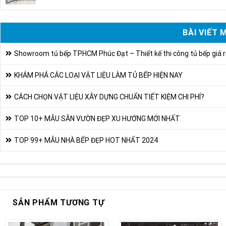
BÀI VIẾT 
Showroom tủ bếp TPHCM Phúc Đạt – Thiết kế thi công tủ bếp giá r
KHÁM PHÁ CÁC LOẠI VẬT LIỆU LÀM TỦ BẾP HIỆN NAY
CÁCH CHỌN VẬT LIỆU XÂY DỰNG CHUẨN TIẾT KIỆM CHI PHÍ?
TOP 10+ MẪU SÂN VƯỜN ĐẸP XU HƯỚNG MỚI NHẤT
TOP 99+ MẪU NHÀ BẾP ĐẸP HOT NHẤT 2024
SẢN PHẨM TƯƠNG TỰ