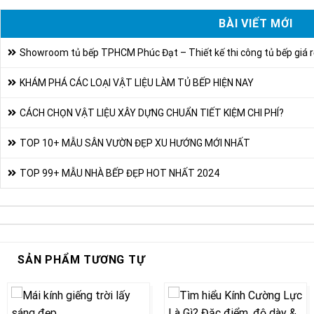
BÀI VIẾT MỚI
Showroom tủ bếp TPHCM Phúc Đạt – Thiết kế thi công tủ bếp giá r
KHÁM PHÁ CÁC LOẠI VẬT LIỆU LÀM TỦ BẾP HIỆN NAY
CÁCH CHỌN VẬT LIỆU XÂY DỰNG CHUẨN TIẾT KIỆM CHI PHÍ?
TOP 10+ MẪU SÂN VƯỜN ĐẸP XU HƯỚNG MỚI NHẤT
TOP 99+ MẪU NHÀ BẾP ĐẸP HOT NHẤT 2024
SẢN PHẨM TƯƠNG TỰ