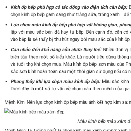
Kính ốp bếp phù hợp có tác động vào diện tích căn bếp:
B
chọn kính ốp bếp gam sáng như trắng sữa, trắng xanh… để 
Lựa chọn màu kính ốp bếp phù hợp với không gian, phon
lập với màu sắc bàn đá hay tủ bếp. Bên cạnh đó, cần có 
vào bếp là sẽ thấy bị thu hút ngay bởi màu sắc của kính ốp
Cân nhắc đến khả năng sửa chữa thay thế:
Nhiều đơn vị 
biến tấu theo một số kiểu khác. Là người tiêu dùng thông 
và tuổi thọ khi chọn mua. Màu kính ốp bếp sơn màu của P
sắc sơn kính hoàn toàn sau một thời gian sử dụng nếu có n
Phong thủy khi lựa chọn màu kính ốp bếp:
Màu sắc kính 
Dưới đây là một số tư vấn về chọn màu theo mệnh của gia 
Mệnh Kim: Nên lựa chọn kính ốp bếp màu ánh kết hợp kim sa;
Mẫu kính bếp màu xám đ
Mệnh Mộc: Lý tưởng nhất là chọn kính màu xanh dương; xanh c