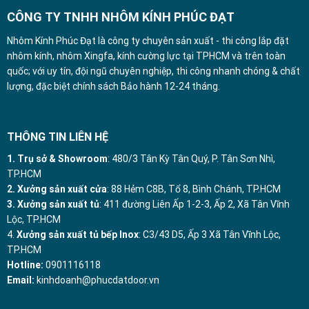
CÔNG TY TNHH NHÔM KÍNH PHÚC ĐẠT
Nhôm Kính Phúc Đạt là công ty chuyên sản xuất - thi công lắp đặt
nhôm kính, nhôm Xingfa, kính cường lực tại TPHCM và trên toàn
quốc; với uy tín, đội ngũ chuyên nghiệp, thi công nhanh chóng & chất
lượng, đặc biệt chính sách Bảo hành 12-24 tháng.
THÔNG TIN LIÊN HỆ
1. Trụ sở & Showroom
: 480/3 Tân Kỳ Tân Quý, P. Tân Sơn Nhì,
TP.HCM
2. Xưởng sản xuất cửa
: 88 Hẻm C8B, Tổ 8, Bình Chánh, TP.HCM
3. Xưởng sản xuất tủ
: 411 đường Liên Ấp 1-2-3, Ấp 2, Xã Tân Vĩnh
Lộc, TP.HCM
4.
Xưởng sản xuất tủ bếp Inox
: C3/43 D5, Ấp 3 Xã Tân Vĩnh Lộc,
TP.HCM
Hotline:
0901116118
Email:
kinhdoanh@phucdatdoor.vn