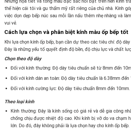
Những họa tiết và tông màu đặc sắc nổi bật trên nền kính t
thể hiện cái tôi và gu thẩm mỹ rất riêng của chủ nhà. Kính 
việc dọn dẹp bếp núc sau mỗi lần nấu thêm nhẹ nhàng và là
vui vẻ.
Cách lựa chọn và phân biệt kính màu ốp bếp tốt
Khi lựa chọn kính ốp bếp, bạn cần dự theo các tiêu chí: độ dày 
Đây là những yếu tố quyết định độ bền, độ chịu lực và chất lư
Chọn theo độ dày
Đối với kính thường: Độ dày tiêu chuẩn sẽ từ 8mm đến 10
Đối với kính dán an toàn: Độ dày tiêu chuẩn là 6.38mm đến
Đối với kính cường lực: Độ dày tiêu chuẩn 8mm đến 10mm.
Theo loại kính
Kính thường: Đây là kính sống có giá rẻ và dễ gia công nhấ
chống chịu được nhiệt độ cao. Khi kính bị vỡ do va chạm h
lớn. Do đó, đây không phải là lựa chọn hay cho kính ốp bếp.