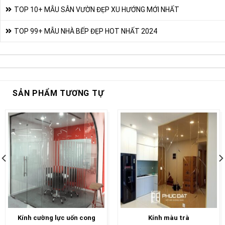
TOP 10+ MẪU SÂN VƯỜN ĐẸP XU HƯỚNG MỚI NHẤT
TOP 99+ MẪU NHÀ BẾP ĐẸP HOT NHẤT 2024
SẢN PHẨM TƯƠNG TỰ
Kính cường lực uốn cong
Kính màu trà