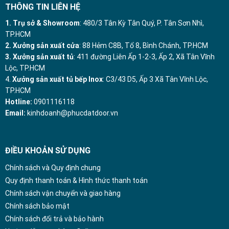
THÔNG TIN LIÊN HỆ
1. Trụ sở & Showroom
: 480/3 Tân Kỳ Tân Quý, P. Tân Sơn Nhì,
TP.HCM
2. Xưởng sản xuất cửa
: 88 Hẻm C8B, Tổ 8, Bình Chánh, TP.HCM
3. Xưởng sản xuất tủ
: 411 đường Liên Ấp 1-2-3, Ấp 2, Xã Tân Vĩnh
Lộc, TP.HCM
4.
Xưởng sản xuất tủ bếp Inox
: C3/43 D5, Ấp 3 Xã Tân Vĩnh Lộc,
TP.HCM
Hotline:
0901116118
Email:
kinhdoanh@phucdatdoor.vn
ĐIỀU KHOẢN SỬ DỤNG
Chính sách và Quy định chung
Quy định thanh toán & Hình thức thanh toán
Chính sách vận chuyển và giao hàng
Chính sách bảo mật
Chính sách đổi trả và bảo hành