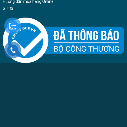
Hướng dẫn mua hàng Online
Sơ đồ
Công ty TNHH Nhôm Kính Phúc Đạt - 480/3 Tân Kỳ Tân Quý, P.