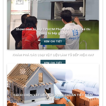
Showroom tủ bếp TPHCM Phúc Đạt – Thiết kế thi
công tủ bếp giá rẻ
XEM CHI TIẾT
KHÁM PHÁ CÁC LOẠI VẬT LIỆU LÀM TỦ BẾP HIỆN NAY
XEM CHI TIẾT
CÁCH CHỌN VẬT LIỆU XÂY DỰNG CHUẨN TIẾT KIỆM
CHI PHÍ?