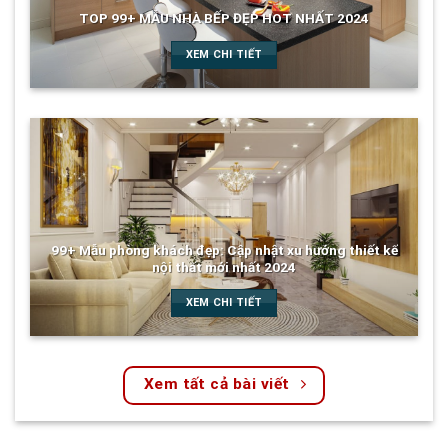
TOP 99+ MẪU NHÀ BẾP ĐẸP HOT NHẤT 2024
XEM CHI TIẾT
99+ Mẫu phòng khách đẹp: Cập nhật xu hướng thiết kế
nội thất mới nhất 2024
XEM CHI TIẾT
Xem tất cả bài viết