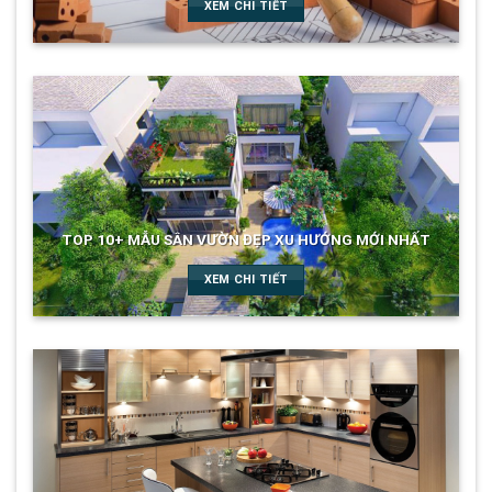
XEM CHI TIẾT
TOP 10+ MẪU SÂN VƯỜN ĐẸP XU HƯỚNG MỚI NHẤT
XEM CHI TIẾT