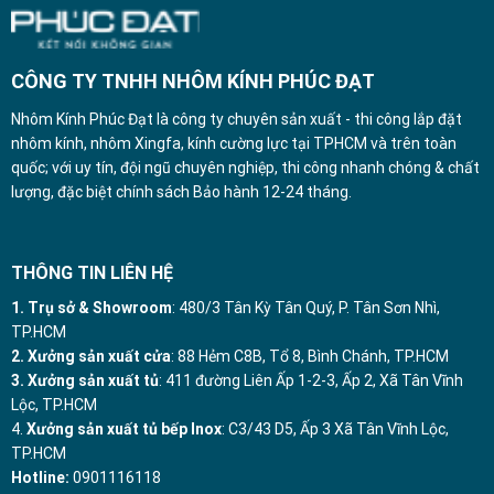
CÔNG TY TNHH NHÔM KÍNH PHÚC ĐẠT
Nhôm Kính Phúc Đạt là công ty chuyên sản xuất - thi công lắp đặt
nhôm kính, nhôm Xingfa, kính cường lực tại TPHCM và trên toàn
quốc; với uy tín, đội ngũ chuyên nghiệp, thi công nhanh chóng & chất
lượng, đặc biệt chính sách Bảo hành 12-24 tháng.
THÔNG TIN LIÊN HỆ
1. Trụ sở & Showroom
: 480/3 Tân Kỳ Tân Quý, P. Tân Sơn Nhì,
TP.HCM
2. Xưởng sản xuất cửa
: 88 Hẻm C8B, Tổ 8, Bình Chánh, TP.HCM
3. Xưởng sản xuất tủ
: 411 đường Liên Ấp 1-2-3, Ấp 2, Xã Tân Vĩnh
Lộc, TP.HCM
4.
Xưởng sản xuất tủ bếp Inox
: C3/43 D5, Ấp 3 Xã Tân Vĩnh Lộc,
TP.HCM
Hotline:
0901116118