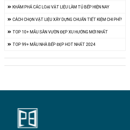
KHÁM PHÁ CÁC LOẠI VẬT LIỆU LÀM TỦ BẾP HIỆN NAY
CÁCH CHỌN VẬT LIỆU XÂY DỰNG CHUẨN TIẾT KIỆM CHI PHÍ?
TOP 10+ MẪU SÂN VƯỜN ĐẸP XU HƯỚNG MỚI NHẤT
TOP 99+ MẪU NHÀ BẾP ĐẸP HOT NHẤT 2024