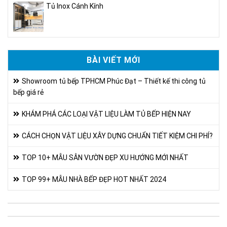
Tủ Inox Cánh Kính
BÀI VIẾT MỚI
Showroom tủ bếp TPHCM Phúc Đạt – Thiết kế thi công tủ
bếp giá rẻ
KHÁM PHÁ CÁC LOẠI VẬT LIỆU LÀM TỦ BẾP HIỆN NAY
CÁCH CHỌN VẬT LIỆU XÂY DỰNG CHUẨN TIẾT KIỆM CHI PHÍ?
TOP 10+ MẪU SÂN VƯỜN ĐẸP XU HƯỚNG MỚI NHẤT
TOP 99+ MẪU NHÀ BẾP ĐẸP HOT NHẤT 2024