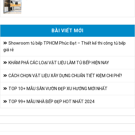
BÀI VIẾT MỚI
Showroom tủ bếp TPHCM Phúc Đạt – Thiết kế thi công tủ bếp
giá rẻ
KHÁM PHÁ CÁC LOẠI VẬT LIỆU LÀM TỦ BẾP HIỆN NAY
CÁCH CHỌN VẬT LIỆU XÂY DỰNG CHUẨN TIẾT KIỆM CHI PHÍ?
TOP 10+ MẪU SÂN VƯỜN ĐẸP XU HƯỚNG MỚI NHẤT
TOP 99+ MẪU NHÀ BẾP ĐẸP HOT NHẤT 2024