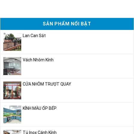
SẢN PHẨM NỔI BẬT
Lan Can Sắt
Vách Nhôm Kính
CỬA NHÔM TRƯỢT QUAY
KÍNH MÀU ỐP BẾP
Tủ Inox Cánh Kính