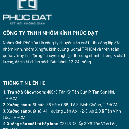
CÔNG TY TNHH NHÔM KÍNH PHÚC ĐẠT
Nhôm Kính Phúc Đạt là công ty chuyên sản xuất - thi công lắp đặt
nhôm kính, nhôm Xingfa, kính cường lực tại TPHCM và trên toàn
quốc; với uy tín, đội ngũ chuyên nghiệp, thi công nhanh chóng & chất
lượng, đặc biệt chính sách Bảo hành 12-24 tháng.
THÔNG TIN LIÊN HỆ
1. Trụ sở & Showroom
: 480/3 Tân Kỳ Tân Quý, P. Tân Sơn Nhì,
TP.HCM
2. Xưởng sản xuất cửa
: 88 Hẻm C8B, Tổ 8, Bình Chánh, TP.HCM
3. Xưởng sản xuất tủ
: 411 đường Liên Ấp 1-2-3, Ấp 2, Xã Tân Vĩnh
Lộc, TP.HCM
4.
Xưởng sản xuất tủ bếp Inox
: C3/43 D5, Ấp 3 Xã Tân Vĩnh Lộc,